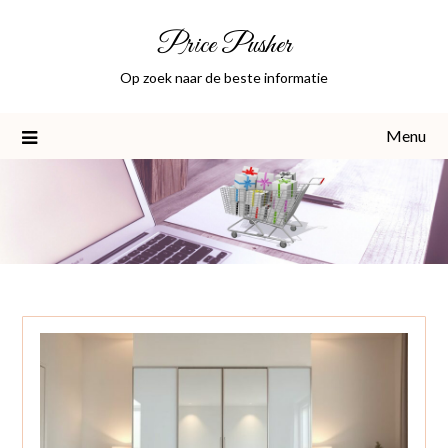
Skip
Price Pusher
to
content
Op zoek naar de beste informatie
Menu